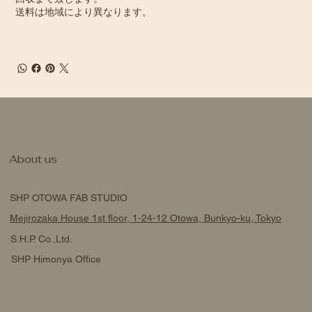
送料は地域により異なります。
About us
SHP OTOWA FAB STUDIO
Mejirozaka House 1st floor, 1-24-12 Otowa, Bunkyo-ku, Tokyo
S.H.P. Co.,Ltd.
SHP Himonya Office