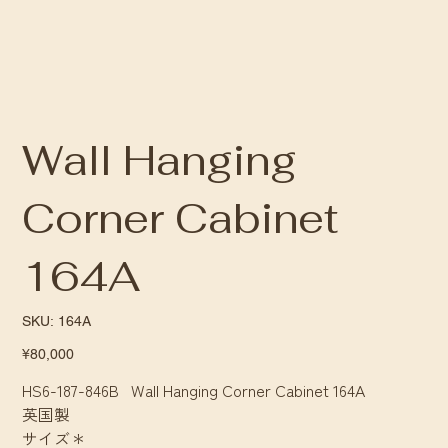
Wall Hanging
Corner Cabinet
164A
SKU
SKU:
164A
164A
Price
¥80,000
HS6-187-846B Wall Hanging Corner Cabinet 164A
英国製
サイズ＊