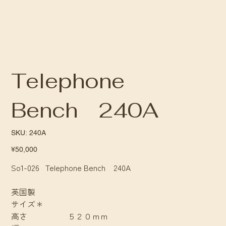
Telephone
Bench 240A
SKU
SKU:
240A
240A
Price
¥50,000
So1-026 Telephone Bench 240A
英国製
サイズ＊
高さ ５２０ｍｍ