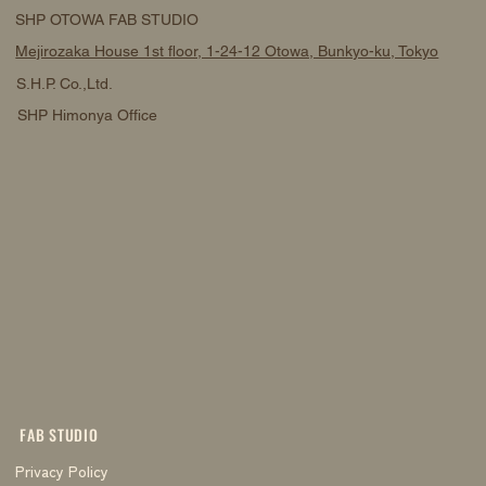
SHP OTOWA FAB STUDIO
Mejirozaka House 1st floor, 1-24-12 Otowa, Bunkyo-ku, Tokyo
S.H.P. Co.,Ltd.
SHP Himonya Office
FAB STUDIO
Privacy Policy