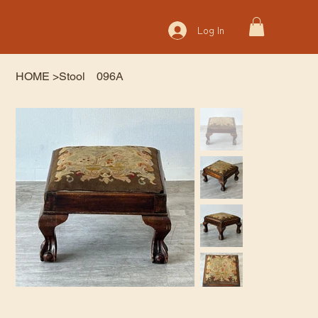
Log In
HOME
>
Stool 096A