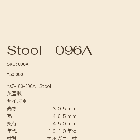
Stool 096A
SKU
SKU:
096A
096A
Price
¥50,000
hs7-183-096A Stool
英国製
サイズ＊
高さ ３０５ｍｍ
幅 ４６５ｍｍ
奥行 ４５０ｍｍ
年代 １９１０年頃
材質 マホガニー材