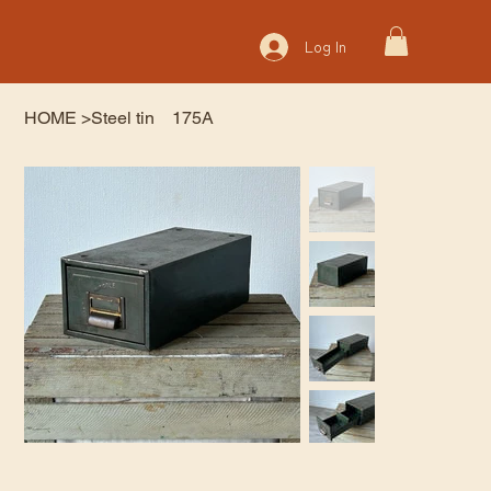
Log In
HOME
>
Steel tin 175A