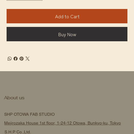
Add to Cart
Buy Now
About us
SHP OTOWA FAB STUDIO
Mejirozaka House 1st floor, 1-24-12 Otowa, Bunkyo-ku, Tokyo
S.H.P. Co.,Ltd.