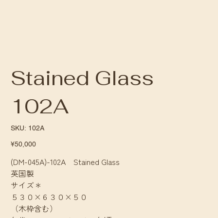
Stained Glass
102A
SKU
SKU:
102A
102A
Price
¥50,000
(DM-045A)-102A Stained Glass
英国製
サイズ＊
５３０×６３０×５０
（木枠含む）