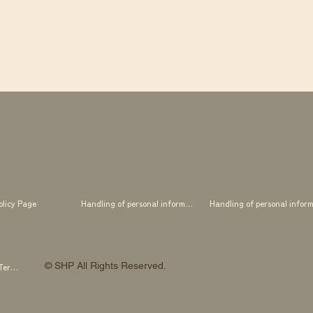
olicy Page
Handling of personal information
© SHP All Rights Reserved.
SHP OTOWA FAB STUDIO Membership Terms and Conditions