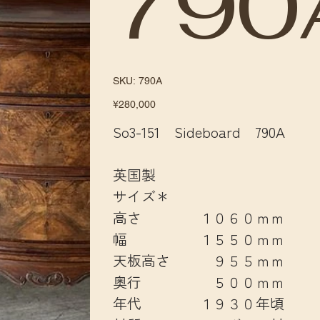
790
SKU
SKU:
790A
790A
Price
¥280,000
So3-151 Sideboard 790A
英国製
サイズ＊
高さ １０６０ｍｍ
幅 １５５０ｍｍ
天板高さ ９５５ｍｍ
奥行 ５００ｍｍ
年代 １９３０年頃