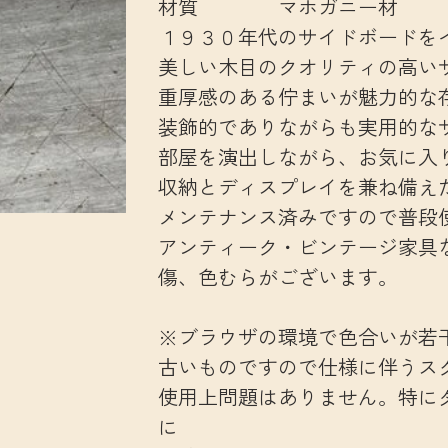
材質 マホガニー材
１９３０年代のサイドボードを
美しい木目のクオリティの高い
重厚感のある佇まいが魅力的な
装飾的でありながらも実用的な
部屋を演出しながら、お気に入
収納とディスプレイを兼ね備え
メンテナンス済みですので普段
アンティーク・ビンテージ家具
傷、色むらがございます。
※ブラウザの環境で色合いが若
古いものですので仕様に伴うス
使用上問題はありません。特に
に