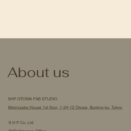
About us
SHP OTOWA FAB STUDIO
Mejirozaka House 1st floor, 1-24-12 Otowa, Bunkyo-ku, Tokyo
S.H.P. Co.,Ltd.
SHP Himonya Office