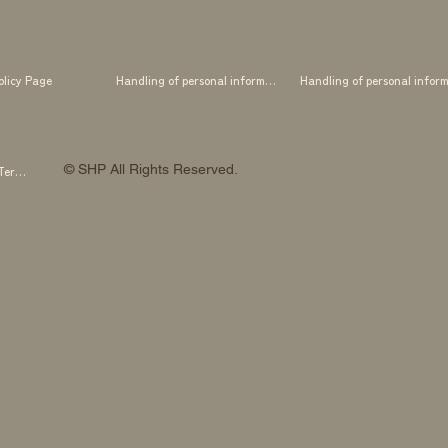
olicy Page
Handling of personal information
© SHP All Rights Reserved.
SHP OTOWA FAB STUDIO Membership Terms and Conditions