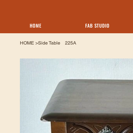
HOME
FAB STUDIO
HOME
>
Side Table 225A