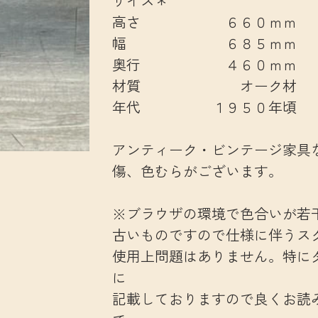
サイズ＊
高さ ６６０ｍｍ
幅 ６８５ｍｍ
奥行 ４６０ｍｍ
材質 オーク材
年代 １９５０年頃
アンティーク・ビンテージ家具
傷、色むらがございます。
※ブラウザの環境で色合いが若
古いものですので仕様に伴うス
使用上問題はありません。特に
に
記載しておりますので良くお読