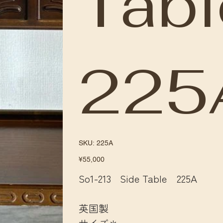
Tab
225
SKU
SKU:
225A
225A
Price
¥55,000
So1-213 Side Table 225A
英国製