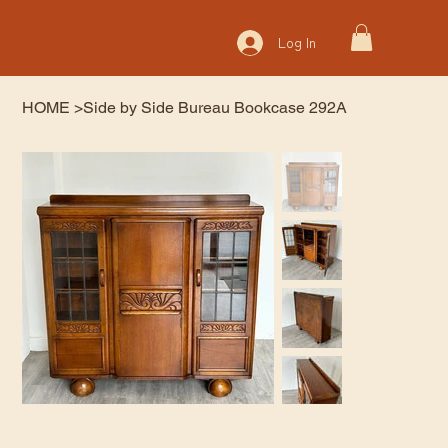
Log In
HOME
>
Side by Side Bureau Bookcase 292A