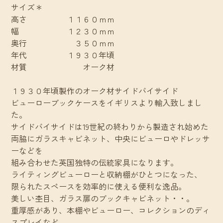
サイズ＊
高さ １１６０ｍｍ
幅 １２３０ｍｍ
奥行 ３５０ｍｍ
年代 １９３０年頃
材質 オーク材
１９３０年頃製作のオーク材サイドバイサイド
ビューローブックケースをイギリスより輸入致しまし
た。
サイドバイサイドは19世紀の終わりから製造され始めた
両脇にガラスキャビネット、中央にビューロやドレッサ
ーなどを
組み合わせた英国独特の伝統家具になります。
ライティングビューローと収納棚がひとつになった、
限られたスペースを効率的に使える便利な逸品。
美しい杢目、ガラス扉のブックキャビネット・・。
重厚感があり、本棚やビューロー、コレクションのディ
スプレイなど