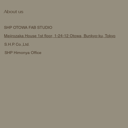
About us
SHP OTOWA FAB STUDIO
Mejirozaka House 1st floor, 1-24-12 Otowa, Bunkyo-ku, Tokyo
S.H.P. Co.,Ltd.
SHP Himonya Office