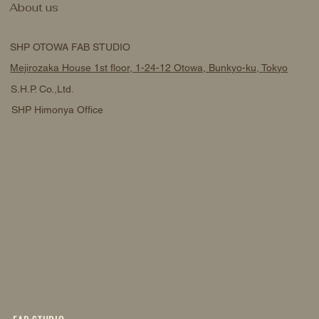
About us
SHP OTOWA FAB STUDIO
Mejirozaka House 1st floor, 1-24-12 Otowa, Bunkyo-ku, Tokyo
S.H.P. Co.,Ltd.
SHP Himonya Office