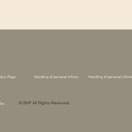
olicy Page
Handling of personal information
© SHP All Rights Reserved.
SHP OTOWA FAB STUDIO Membership Terms and Conditions