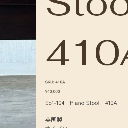
Sto
410
SKU
SKU:
410A
410A
Price
¥40,000
So1-104 Piano Stool 410A
英国製