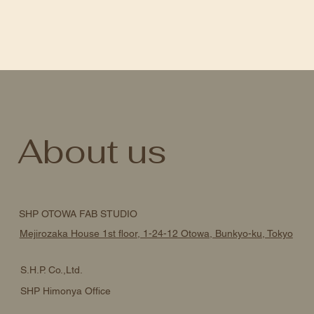
About us
SHP OTOWA FAB STUDIO
Mejirozaka House 1st floor, 1-24-12 Otowa, Bunkyo-ku, Tokyo
S.H.P. Co.,Ltd.
SHP Himonya Office