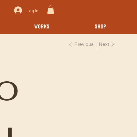
Log In
WORKS
SHOP
Previous
Next
o