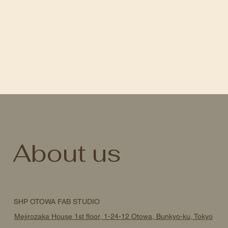
About us
SHP OTOWA FAB STUDIO
Mejirozaka House 1st floor, 1-24-12 Otowa, Bunkyo-ku, Tokyo