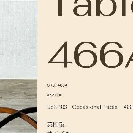
Tabl
466
SKU
SKU:
466A
466A
Price
¥52,000
So2-183 Occasional Table 46
英国製