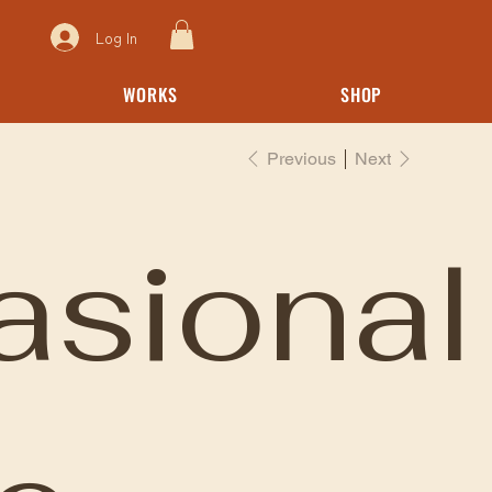
Log In
WORKS
SHOP
Previous
Next
sional