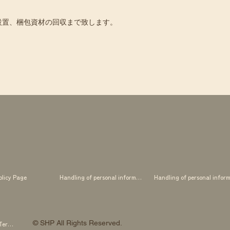
設置、梱包資材の回収まで致します。
olicy Page
Handling of personal information
© SHP All Rights Reserved.
SHP OTOWA FAB STUDIO Membership Terms and Conditions