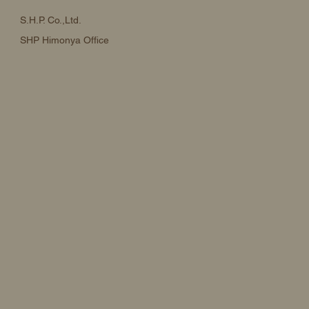
S.H.P. Co.,Ltd.
SHP Himonya Office