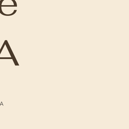
e
A
6A