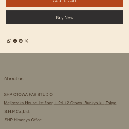
Add to Cart
Buy Now
About us
SHP OTOWA FAB STUDIO
Mejirozaka House 1st floor, 1-24-12 Otowa, Bunkyo-ku, Tokyo
S.H.P. Co.,Ltd.
SHP Himonya Office