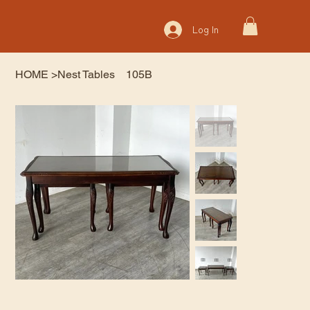
Log In
HOME
>
Nest Tables 105B