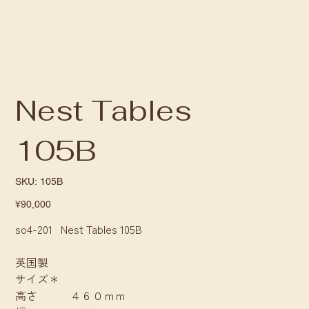
Nest Tables
105B
SKU
SKU:
105B
105B
Price
¥90,000
so4-201 Nest Tables 105B
英国製
サイズ＊
高さ ４６０ｍｍ