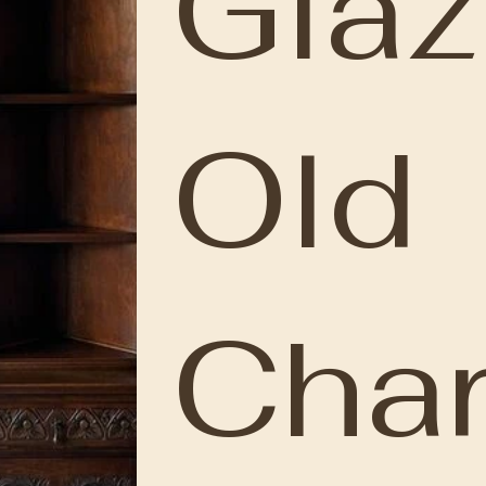
Gla
Old
Cha