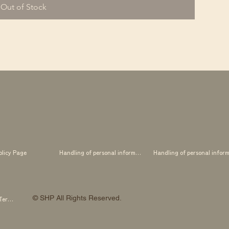
Out of Stock
olicy Page
Handling of personal information
© SHP All Rights Reserved.
SHP OTOWA FAB STUDIO Membership Terms and Conditions