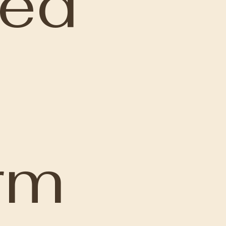
zed
rm