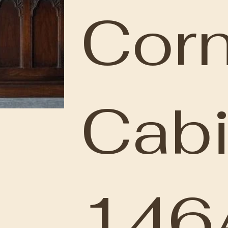
Corn
Cabi
146