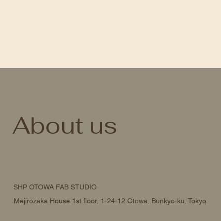
About us
SHP OTOWA FAB STUDIO
Mejirozaka House 1st floor, 1-24-12 Otowa, Bunkyo-ku, Tokyo