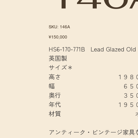
SKU
SKU:
146A
146A
Price
¥150,000
HS6-170-771B Lead Glazed Old
英国製
サイズ＊
高さ １９８０
幅 ６５０
奥行 ３５０
年代 １９５０
材質 オー
アンティーク・ビンテージ家具