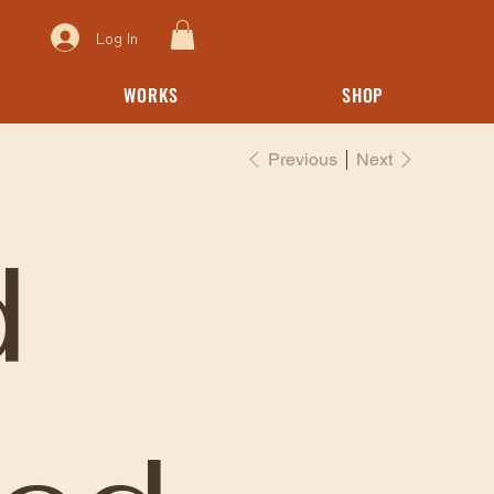
Log In
WORKS
SHOP
Previous
Next
d