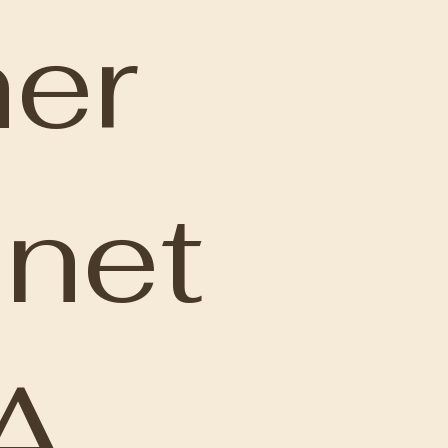
er
net
A