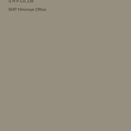
S.H.P. Co.,Ltd.
SHP Himonya Office