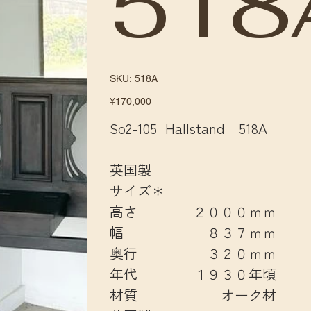
518
SKU
SKU:
518A
518A
Price
¥170,000
So2-105 Hallstand 518A
英国製
サイズ＊
高さ ２０００ｍｍ
幅 ８３７ｍｍ
奥行 ３２０ｍｍ
年代 １９３０年頃
材質 オーク材