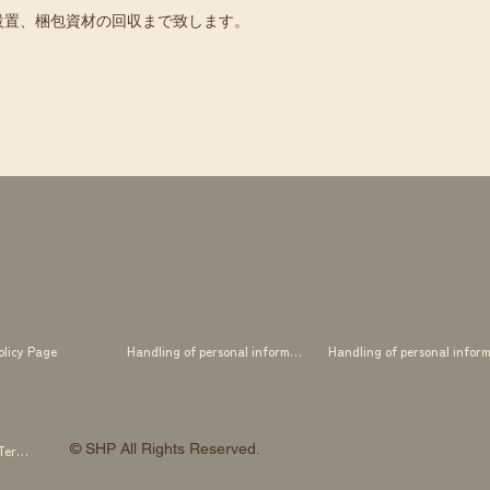
設置、梱包資材の回収まで致します。
olicy Page
Handling of personal information
© SHP All Rights Reserved.
SHP OTOWA FAB STUDIO Membership Terms and Conditions