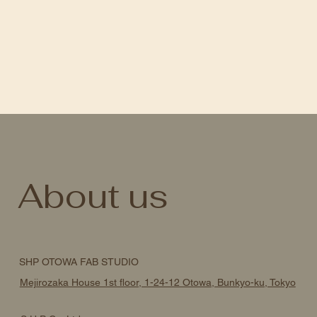
About us
SHP OTOWA FAB STUDIO
Mejirozaka House 1st floor, 1-24-12 Otowa, Bunkyo-ku, Tokyo