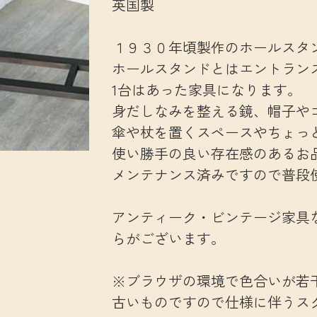
英国製
１９３０年頃製作のホールスタ
ホールスタンドとはエントランス
1台はあった家具になります。
身だしなみを整える鏡、帽子や
傘や杖を置くスペースやちょっ
使い勝手の良い存在感のあるお
メンテナンス済みですので普段
アンティーク・ビンテージ家具
らがございます。
※ブラウザの環境で色合いが若
古いものですので仕様に伴うス