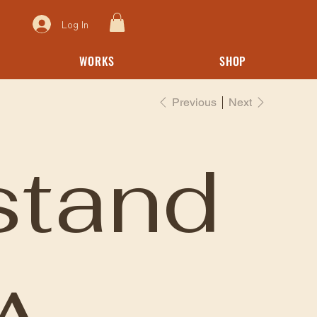
Log In
WORKS
SHOP
Previous
Next
lstand