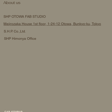
About us
SHP OTOWA FAB STUDIO
Mejirozaka House 1st floor, 1-24-12 Otowa, Bunkyo-ku, Tokyo
S.H.P. Co.,Ltd.
SHP Himonya Office