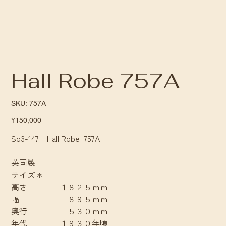
Hall Robe 757A
SKU
SKU:
757A
757A
Price
¥150,000
So3-147 Hall Robe 757A
英国製
サイズ＊
高さ １８２５ｍｍ
幅 ８９５ｍｍ
奥行 ５３０ｍｍ
年代 １９３０年頃