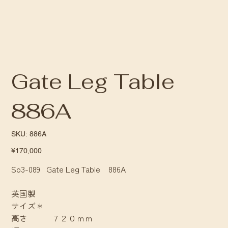
Gate Leg Table
886A
SKU
SKU:
886A
886A
Price
¥170,000
So3-089 Gate Leg Table 886A
英国製
サイズ＊
高さ ７２０ｍｍ