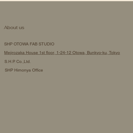
About us
SHP OTOWA FAB STUDIO
Mejirozaka House 1st floor, 1-24-12 Otowa, Bunkyo-ku, Tokyo
S.H.P. Co.,Ltd.
SHP Himonya Office