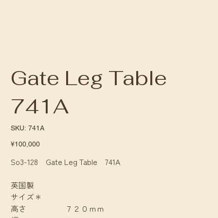
Gate Leg Table
741A
SKU
SKU:
741A
741A
Price
¥100,000
So3-128 Gate Leg Table 741A
英国製
サイズ＊
高さ ７２０ｍｍ