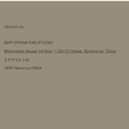
About us
SHP OTOWA FAB STUDIO
Mejirozaka House 1st floor, 1-24-12 Otowa, Bunkyo-ku, Tokyo
S.H.P. Co.,Ltd.
SHP Himonya Office