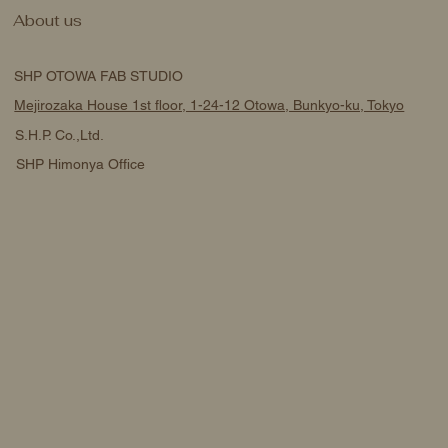
About us
SHP OTOWA FAB STUDIO
Mejirozaka House 1st floor, 1-24-12 Otowa, Bunkyo-ku, Tokyo
S.H.P. Co.,Ltd.
SHP Himonya Office