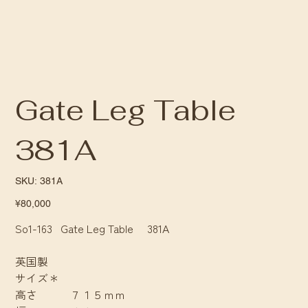
Gate Leg Table
381A
SKU
SKU:
381A
381A
Price
¥80,000
So1-163 Gate Leg Table 381A
英国製
サイズ＊
高さ ７１５ｍｍ