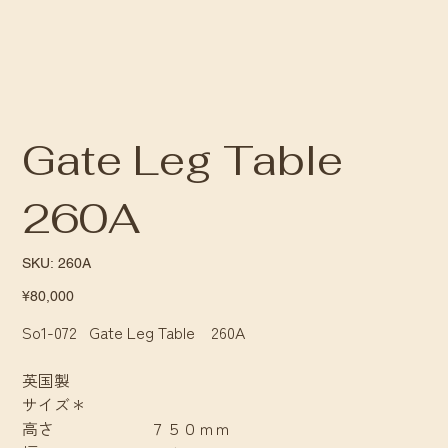
Gate Leg Table
260A
SKU
SKU:
260A
260A
Price
¥80,000
So1-072 Gate Leg Table 260A
英国製
サイズ＊
高さ ７５０ｍｍ