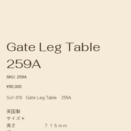
Gate Leg Table
259A
SKU
SKU:
259A
259A
Price
¥90,000
So1-010 Gate Leg Table 259A
英国製
サイズ＊
高さ ７１５ｍｍ