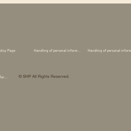
olicy Page
Handling of personal information
© SHP All Rights Reserved.
SHP OTOWA FAB STUDIO Membership Terms and Conditions