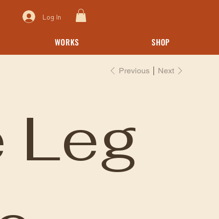
Log In
WORKS
SHOP
Previous
Next
 Leg