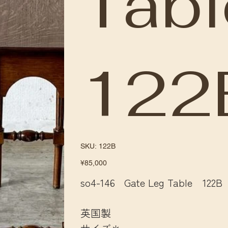
Tab
122
SKU
SKU:
122B
122B
Price
¥85,000
so4-146 Gate Leg Table 122B
英国製