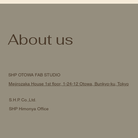
About us
SHP OTOWA FAB STUDIO
Mejirozaka House 1st floor, 1-24-12 Otowa, Bunkyo-ku, Tokyo
S.H.P. Co.,Ltd.
SHP Himonya Office