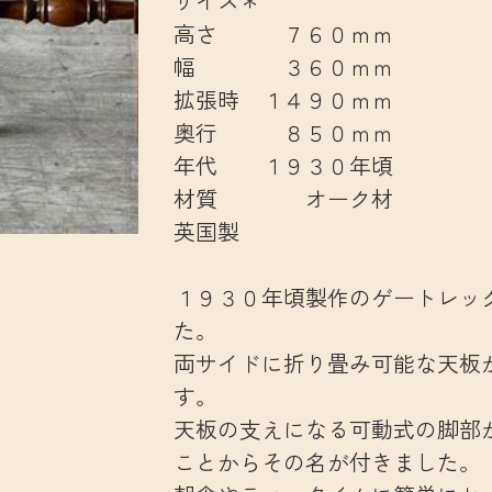
サイズ＊
高さ ７６０ｍｍ
幅 ３６０ｍｍ
拡張時 １４９０ｍｍ
奥行 ８５０ｍｍ
年代 １９３０年頃
材質 オーク材
英国製
１９３０年頃製作のゲートレッ
た。
両サイドに折り畳み可能な天板
す。
天板の支えになる可動式の脚部
ことからその名が付きました。