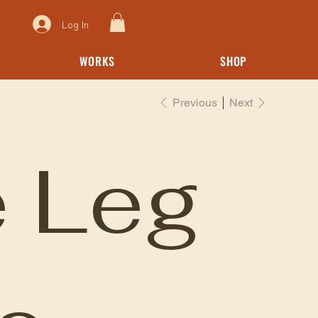
Log In
WORKS
SHOP
Previous
Next
 Leg