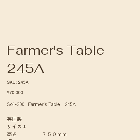
Farmer's Table
245A
SKU
SKU:
245A
245A
Price
¥70,000
So1-200 Farmer's Table 245A
英国製
サイズ＊
高さ ７５０ｍｍ