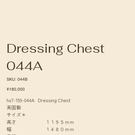
Dressing Chest
044A
SKU
SKU:
044B
044B
Price
¥180,000
hs7-159-044A Dressing Chest
英国製
サイズ＊
高さ １１９５ｍｍ
幅 １４８０ｍｍ