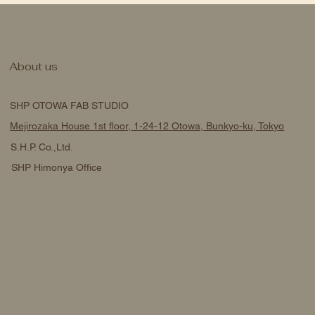
About us
SHP OTOWA FAB STUDIO
Mejirozaka House 1st floor, 1-24-12 Otowa, Bunkyo-ku, Tokyo
S.H.P. Co.,Ltd.
SHP Himonya Office