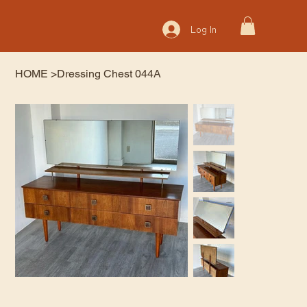
Log In
HOME
>
Dressing Chest 044A