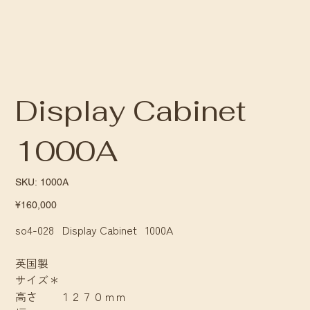
Display Cabinet
1000A
SKU
SKU:
1000A
1000A
Price
¥160,000
so4-028 Display Cabinet 1000A
英国製
サイズ＊
高さ １２７０ｍｍ