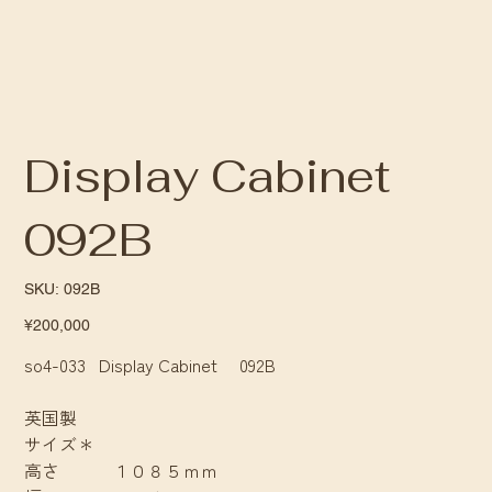
Display Cabinet
092B
SKU
SKU:
092B
092B
Price
¥200,000
so4-033 Display Cabinet 092B
英国製
サイズ＊
高さ １０８５ｍｍ