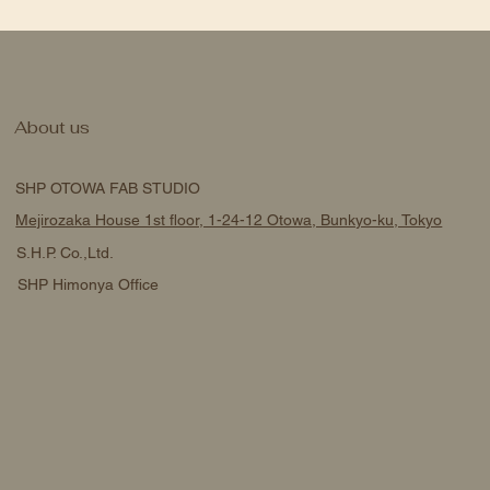
About us
SHP OTOWA FAB STUDIO
Mejirozaka House 1st floor, 1-24-12 Otowa, Bunkyo-ku, Tokyo
S.H.P. Co.,Ltd.
SHP Himonya Office