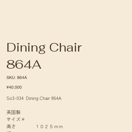
Dining Chair
864A
SKU
SKU:
864A
864A
Price
¥40,000
So3-034 Dining Chair 864A
英国製
サイズ＊
高さ １０２５ｍｍ