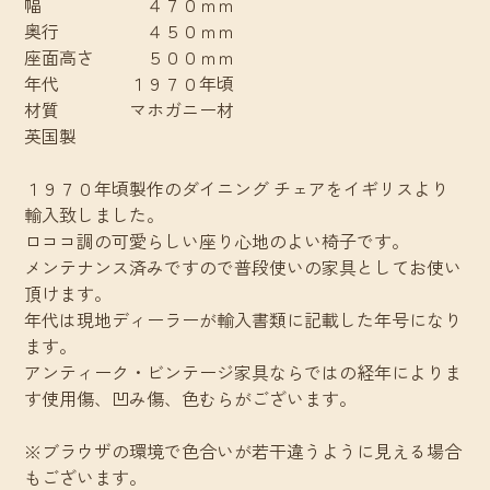
幅 ４７０ｍｍ
奥行 ４５０ｍｍ
座面高さ ５００ｍｍ
年代 １９７０年頃
材質 マホガニー材
英国製
１９７０年頃製作のダイニング チェアをイギリスより
輸入致しました。
ロココ調の可愛らしい座り心地のよい椅子です。
メンテナンス済みですので普段使いの家具としてお使い
頂けます。
年代は現地ディーラーが輸入書類に記載した年号になり
ます。
アンティーク・ビンテージ家具ならではの経年によりま
す使用傷、凹み傷、色むらがございます。
※ブラウザの環境で色合いが若干違うように見える場合
もございます。