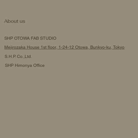
About us
SHP OTOWA FAB STUDIO
Mejirozaka House 1st floor, 1-24-12 Otowa, Bunkyo-ku, Tokyo
S.H.P. Co.,Ltd.
SHP Himonya Office