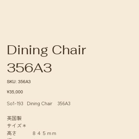
Dining Chair
356A3
SKU
SKU:
356A3
356A3
Price
¥35,000
So1-193 Dining Chair 356A3
英国製
サイズ＊
高さ ８４５ｍｍ