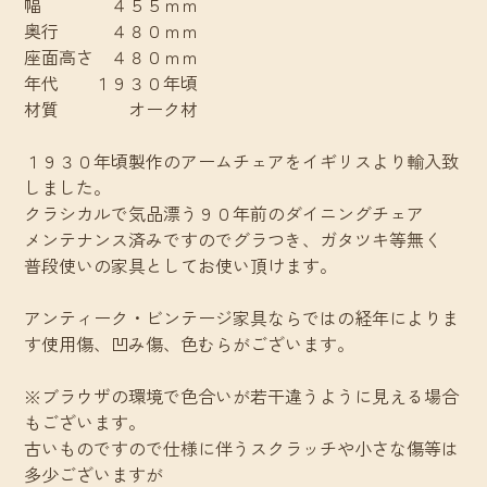
幅 ４５５ｍｍ
奥行 ４８０ｍｍ
座面高さ ４８０ｍｍ
年代 １９３０年頃
材質 オーク材
１９３０年頃製作のアームチェアをイギリスより輸入致
しました。
クラシカルで気品漂う９０年前のダイニングチェア
メンテナンス済みですのでグラつき、ガタツキ等無く
普段使いの家具としてお使い頂けます。
アンティーク・ビンテージ家具ならではの経年によりま
す使用傷、凹み傷、色むらがございます。
※ブラウザの環境で色合いが若干違うように見える場合
もございます。
古いものですので仕様に伴うスクラッチや小さな傷等は
多少ございますが