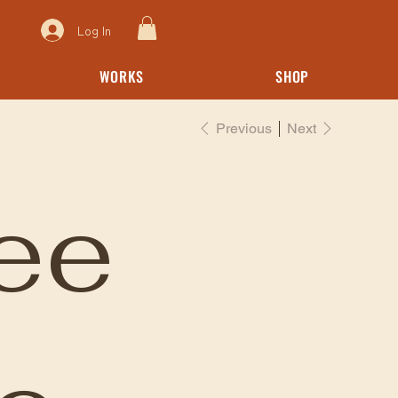
Log In
WORKS
SHOP
Previous
Next
ee