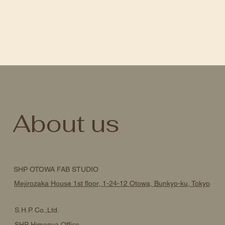
About us
SHP OTOWA FAB STUDIO
Mejirozaka House 1st floor, 1-24-12 Otowa, Bunkyo-ku, Tokyo
S.H.P. Co.,Ltd.
SHP Himonya Office