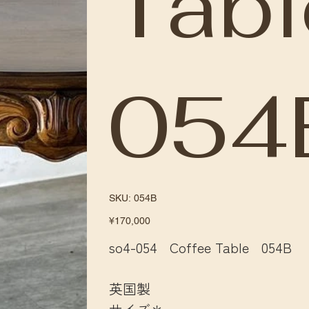
Tabl
054
SKU
SKU:
054B
054B
Price
¥170,000
so4-054 Coffee Table 054B
英国製