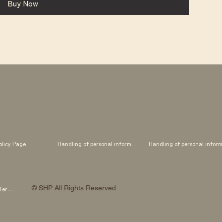
Buy Now
olicy Page
Handling of personal information
© SHP All Rights Reserved.
SHP OTOWA FAB STUDIO Membership Terms and Conditions