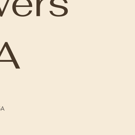
wers
A
5A