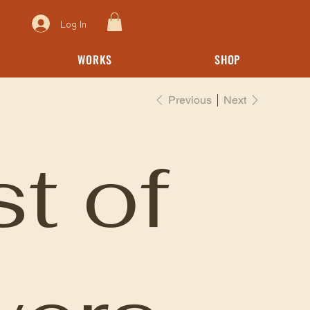
Log In
WORKS
SHOP
Previous
Next
t of