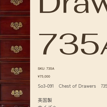
Dra
735
SKU
SKU:
735A
735A
Price
¥75,000
So3-091 Chest of Drawers 73
英国製