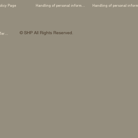
olicy Page
Handling of personal information
© SHP All Rights Reserved.
SHP OTOWA FAB STUDIO Membership Terms and Conditions