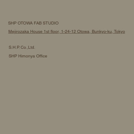
SHP OTOWA FAB STUDIO
Mejirozaka House 1st floor, 1-24-12 Otowa, Bunkyo-ku, Tokyo
S.H.P. Co.,Ltd.
SHP Himonya Office