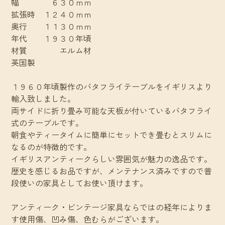
幅 ６３０ｍｍ
拡張時 １２４０ｍｍ
奥行 １１３０ｍｍ
年代 １９３０年頃
材質 エルム材
英国製
１９６０年頃製作のバタフライテーブルをイギリスより
輸入致しました。
両サイドに折り畳み可能な天板が付いているバタフライ
式のテーブルです。
朝食やティータイムに簡単にセットでき畳むとスリムに
なるのが特徴的です。
イギリスアンティークらしい雰囲気が魅力の逸品です。
歴史を感じるお品ですが、メンテナンス済みですので普
段使いの家具としてお使い頂けます。
アンティーク・ビンテージ家具ならではの経年によりま
す使用傷、凹み傷、色むらがございます。