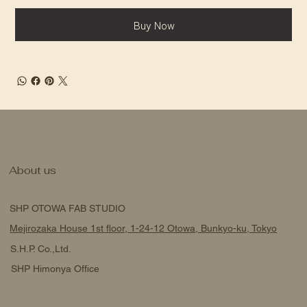
Buy Now
About us
SHP OTOWA FAB STUDIO
Mejirozaka House 1st floor, 1-24-12 Otowa, Bunkyo-ku, Tokyo
S.H.P. Co.,Ltd.
SHP Himonya Office