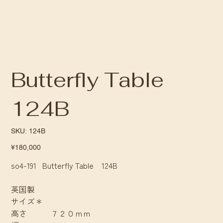
Butterfly Table
124B
SKU
SKU:
124B
124B
Price
¥180,000
so4-191 Butterfly Table 124B
英国製
サイズ＊
高さ ７２０ｍｍ