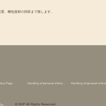
設置、梱包資材の回収まで致します。
olicy Page
Handling of personal information
© SHP All Rights Reserved.
SHP OTOWA FAB STUDIO Membership Terms and Conditions