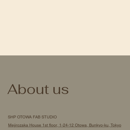
About us
SHP OTOWA FAB STUDIO
Mejirozaka House 1st floor, 1-24-12 Otowa, Bunkyo-ku, Tokyo