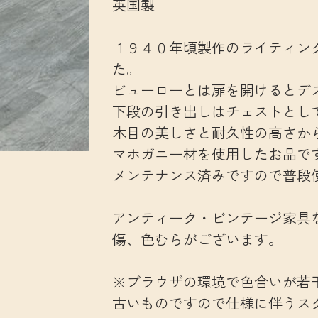
英国製
１９４０年頃製作のライティン
た。
ビューローとは扉を開けるとデ
下段の引き出しはチェストとし
木目の美しさと耐久性の高さか
マホガニー材を使用したお品で
メンテナンス済みですので普段
アンティーク・ビンテージ家具
傷、色むらがございます。
※ブラウザの環境で色合いが若
古いものですので仕様に伴うス