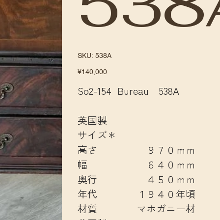
538
SKU
SKU:
538A
538A
Price
¥140,000
So2-154 Bureau 538A
英国製
サイズ＊
高さ ９７０ｍｍ
幅 ６４０ｍｍ
奥行 ４５０ｍｍ
年代 １９４０年頃
材質 マホガニー材