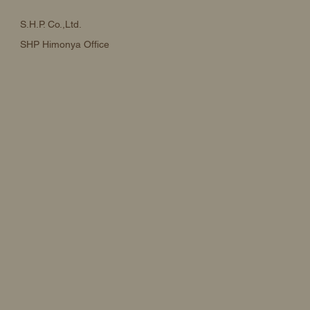
S.H.P. Co.,Ltd.
SHP Himonya Office