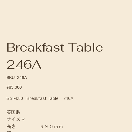
Breakfast Table
246A
SKU
SKU:
246A
246A
Price
¥85,000
So1-080 Breakfast Table 246A
英国製
サイズ＊
高さ ６９０ｍｍ