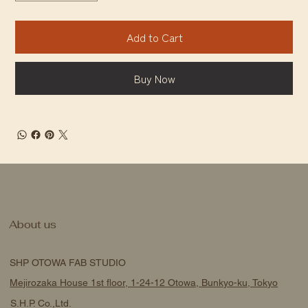
Add to Cart
Buy Now
About us
SHP OTOWA FAB STUDIO
Mejirozaka House 1st floor, 1-24-12 Otowa, Bunkyo-ku, Tokyo
S.H.P. Co.,Ltd.