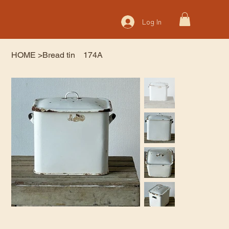
Log In
HOME
>
Bread tin 174A