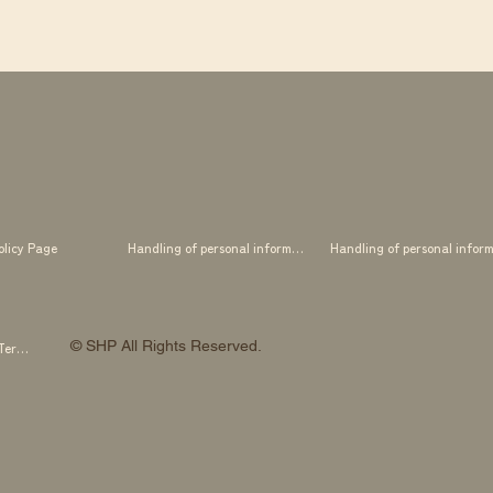
olicy Page
Handling of personal information
© SHP All Rights Reserved.
SHP OTOWA FAB STUDIO Membership Terms and Conditions