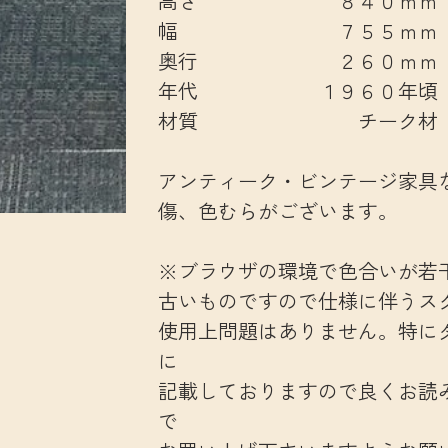
高さ ８４０ｍｍ
幅 ７５５ｍｍ
奥行 ２６０ｍｍ
年代 １９６０年頃
材質 チーク材
アンティーク・ビンテージ家具
傷、色むらがございます。
※ブラウザの環境で色合いが若
古いものですので仕様に伴うス
使用上問題はありません。特に
に
記載しておりますので良くお読
で