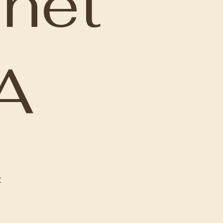
net
A
t