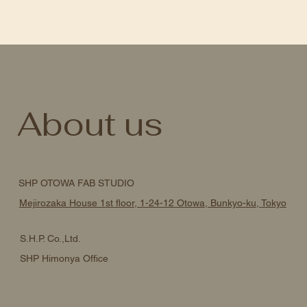
About us
SHP OTOWA FAB STUDIO
Mejirozaka House 1st floor, 1-24-12 Otowa, Bunkyo-ku, Tokyo
S.H.P. Co.,Ltd.
SHP Himonya Office