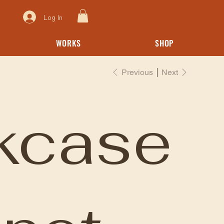
Log In
WORKS
SHOP
Previous
Next
kcase