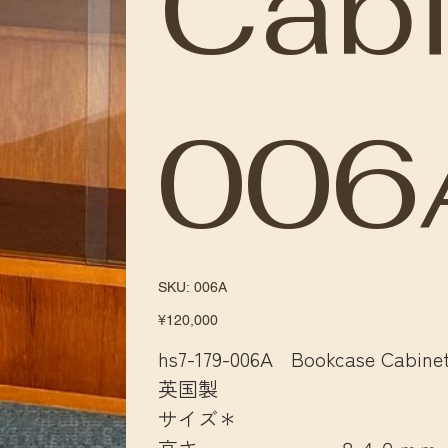
Cabi
006
SKU
SKU:
006A
006A
Price
¥120,000
hs7-179-006A Bookcase Cabine
英国製
サイズ＊