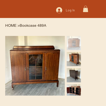
Log In
HOME
>
Bookcase 489A