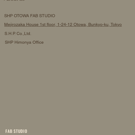
SHP OTOWA FAB STUDIO
Mejirozaka House 1st floor, 1-24-12 Otowa, Bunkyo-ku, Tokyo
S.H.P. Co.,Ltd.
SHP Himonya Office
FAB STUDIO