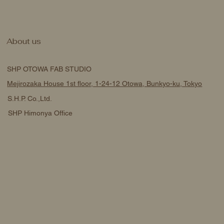
About us
SHP OTOWA FAB STUDIO
Mejirozaka House 1st floor, 1-24-12 Otowa, Bunkyo-ku, Tokyo
S.H.P. Co.,Ltd.
SHP Himonya Office