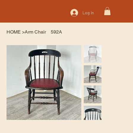
Log In
HOME
>
Arm Chair 592A