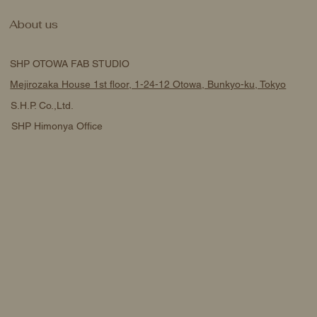
About us
SHP OTOWA FAB STUDIO
Mejirozaka House 1st floor, 1-24-12 Otowa, Bunkyo-ku, Tokyo
S.H.P. Co.,Ltd.
SHP Himonya Office