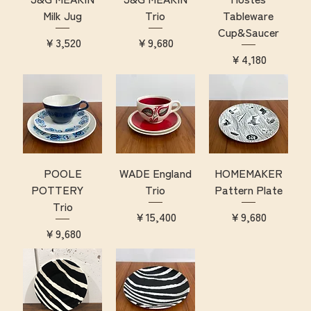
Milk Jug
Trio
Tableware
Cup&Saucer
価格
価格
￥3,520
￥9,680
価格
￥4,180
POOLE
WADE England
HOMEMAKER
POTTERY
Trio
Pattern Plate
Trio
価格
価格
￥15,400
￥9,680
価格
￥9,680