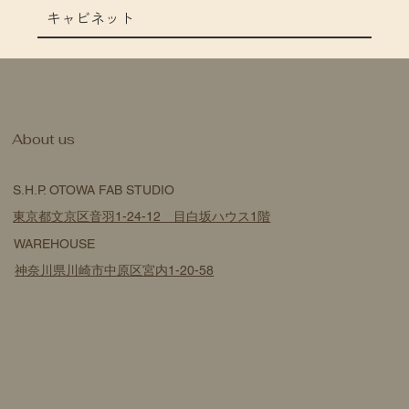
キャビネット
​About us
S.H.P. OTOWA FAB STUDIO
東京都文京区音羽1-24-12 目白坂ハウス1階
WAREHOUSE
神奈川県川崎市中原区宮内1-20-58