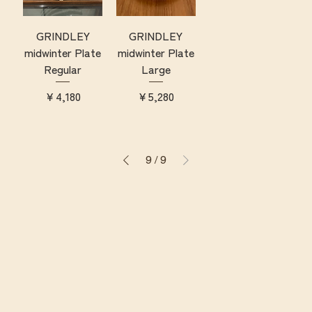
GRINDLEY
GRINDLEY
midwinter Plate
midwinter Plate
Regular
Large
価格
価格
￥4,180
￥5,280
9
/
9