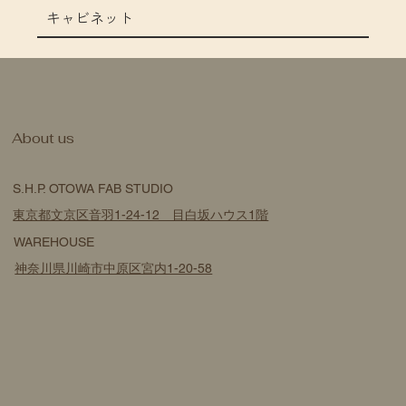
キャビネット
​About us
S.H.P. OTOWA FAB STUDIO
東京都文京区音羽1-24-12 目白坂ハウス1階
WAREHOUSE
神奈川県川崎市中原区宮内1-20-58