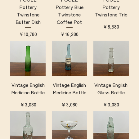
Pottery
Pottery Blue
Pottery
Twinstone
Twinstone
Twinstone Trio
Butter Dish
Coffee Pot
価格
￥8,580
価格
価格
￥10,780
￥16,280
Vintage English
Vintage English
Vintage English
Medicine Bottle
Medicine Bottle
Glass Bottle
価格
価格
価格
￥3,080
￥3,080
￥3,080