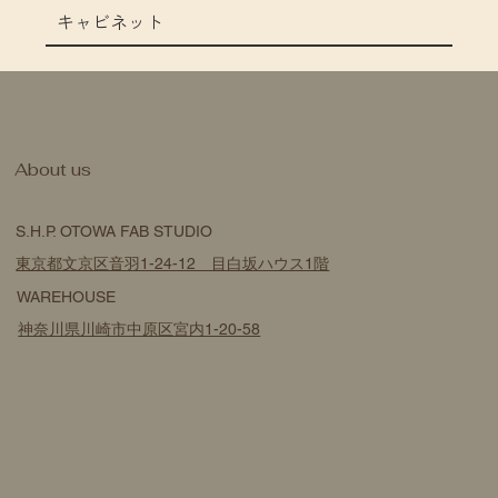
キャビネット
​About us
S.H.P. OTOWA FAB STUDIO
東京都文京区音羽1-24-12 目白坂ハウス1階
WAREHOUSE
神奈川県川崎市中原区宮内1-20-58