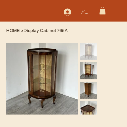
ログイン
HOME
>
Display Cabinet 765A