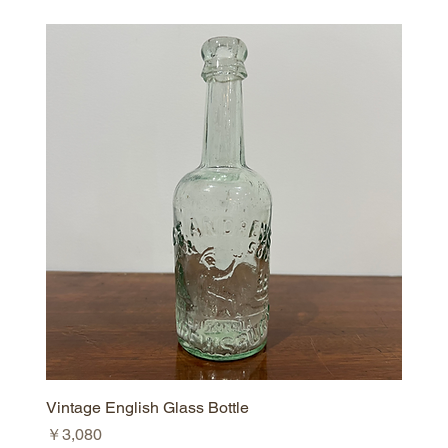
Vintage English Glass Bottle
価格
￥3,080