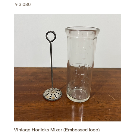
価格
￥3,080
Vintage Horlicks Mixer (Embossed logo)