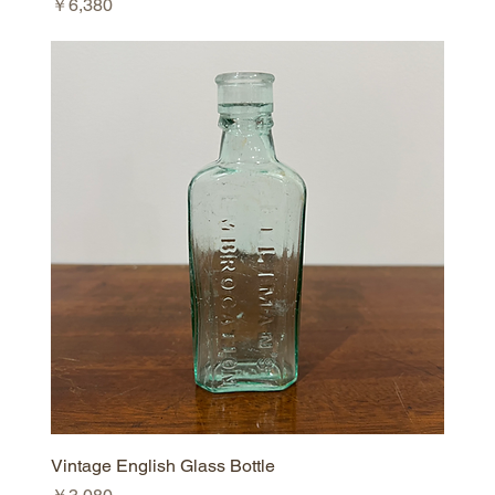
価格
￥6,380
Vintage English Glass Bottle
価格