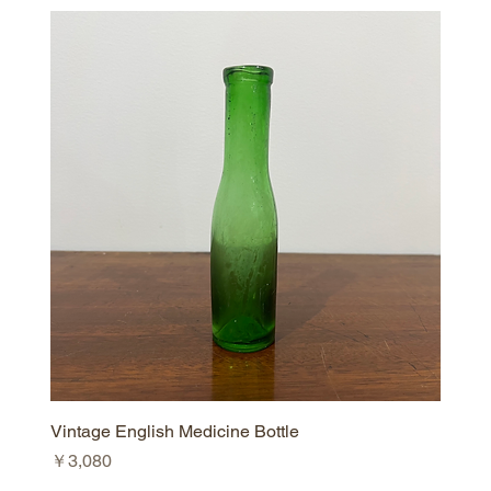
Vintage English Medicine Bottle
価格
￥3,080