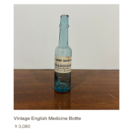
Vintage English Medicine Bottle
価格
￥3,080