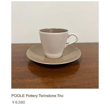
POOLE Pottery Twinstone Trio
価格
￥8,580