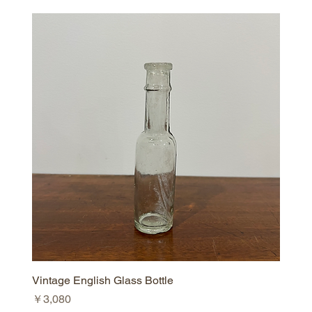
Vintage English Glass Bottle
価格
￥3,080