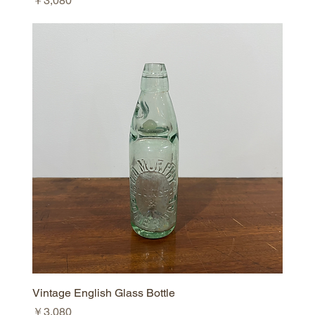
￥3,080
Vintage English Glass Bottle
価格
￥3,080