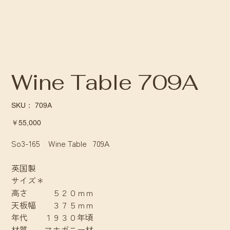
Wine Table 709A
SKU：
SKU：
709A
709A
価
￥55,000
格
So3-165 Wine Table 709A
英国製
サイズ＊
高さ ５２０ｍｍ
天板幅 ３７５ｍｍ
年代 １９３０年頃
材質 マホガニー材