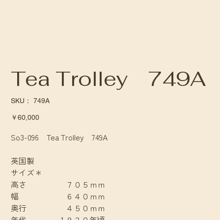
Tea Trolley 749A
SKU：
SKU：
749A
749A
価
￥60,000
格
So3-096 Tea Trolley 749A
英国製
サイズ＊
高さ ７０５ｍｍ
幅 ６４０ｍｍ
奥行 ４５０ｍｍ
年代 １９３０年頃