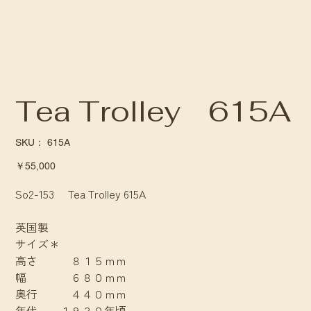
Tea Trolley 615A
SKU：
SKU：
615A
615A
価
￥55,000
格
So2-153 Tea Trolley 615A
英国製
サイズ＊
高さ ８１５ｍｍ
幅 ６８０ｍｍ
奥行 ４４０ｍｍ
年代 １９３０年頃