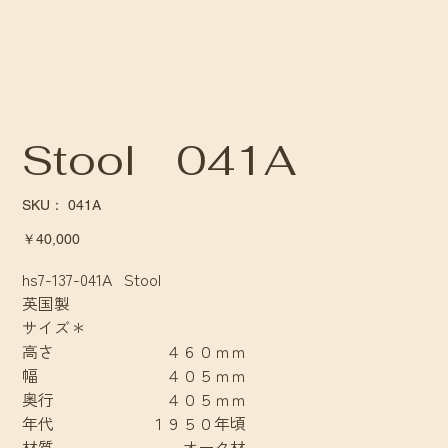
Stool 041A
SKU：
SKU：
041A
041A
価
￥40,000
格
hs7-137-041A Stool
英国製
サイズ＊
高さ ４６０ｍｍ
幅 ４０５ｍｍ
奥行 ４０５ｍｍ
年代 １９５０年頃
材質 オーク材